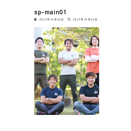
sp-main01
最
2023年10月20日
2023年10月20日
終
更
新
日
時
: