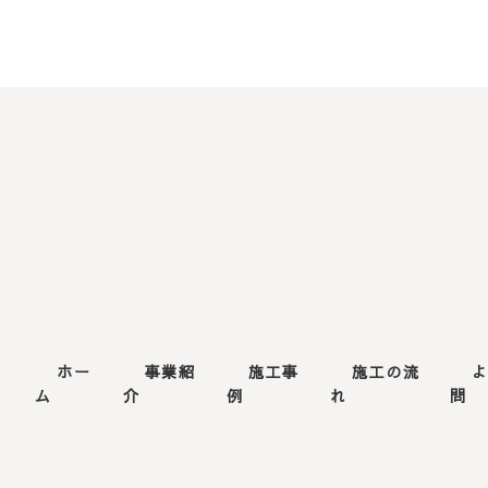
ホー
事業紹
施工事
施工の流
4
ム
介
例
れ
問