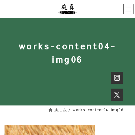
コ
ナ
ン
ビ
テ
ゲ
ン
ー
ツ
シ
へ
ョ
works-content04-
ス
ン
キ
に
img06
ッ
移
プ
動
ホーム
works-content04-img06