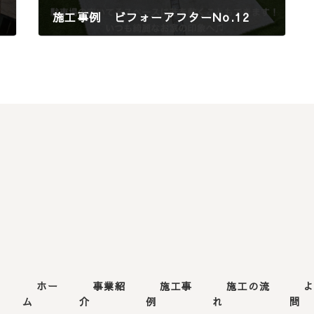
施工事例 ビフォーアフターNo.12
2025年7月18日
ホー
事業紹
施工事
施工の流
4
ム
介
例
れ
問