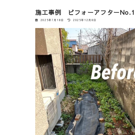
施工事例 ビフォーアフターNo.1
最
2025年7月18日
2025年12月8日
終
更
新
日
時
: