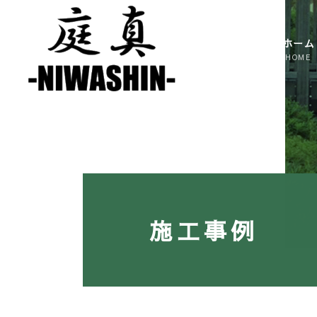
コ
ナ
ン
ビ
テ
ゲ
ホーム
ン
ー
ツ
シ
へ
ョ
ス
ン
キ
に
ッ
移
プ
動
施工事例